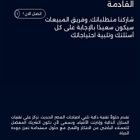
القادمة
القادمة
اتصل الان !
اتصل الان !
شاركنا متطلباتك, وفريق المبيعات
شاركنا متطلباتك, وفريق المبيعات
سيكون سعيدًا بالإجابة على كل
سيكون سعيدًا بالإجابة على كل
أسئلتك
أسئلتك وتلبية احتياجاتك
وتلبية احتياجاتك
نقدم حلولاً تقنية ذكية تلبي احتياجات العصر الحديث. نركز على تقنيات
المنازل الذكية وإنترنت الأشياء، ونسعى لأن نكون الشريك المفضل
للعملاء الباحثين عن الابتكار والتميز، مع حلول مستدامة تعزز جودة
الحياة.