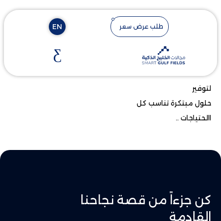
EN
طلب عرض سعر
لتوفير
حلول مبتكرة تناسب كل
االحتياجات ..
كن جزءاً من قصة نجاحنا
القادمة