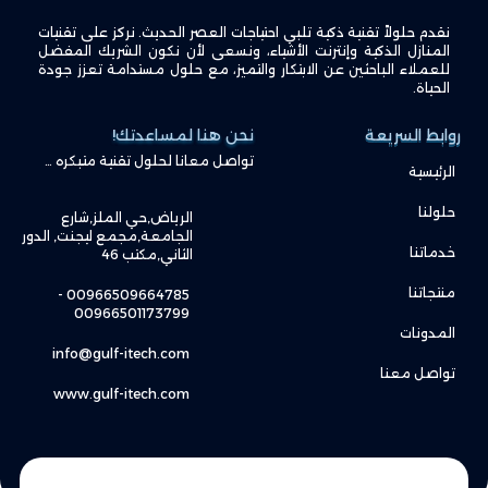
نقدم حلولاً تقنية ذكية تلبي احتياجات العصر الحديث. نركز على تقنيات
المنازل الذكية وإنترنت الأشياء، ونسعى لأن نكون الشريك المفضل
للعملاء الباحثين عن الابتكار والتميز، مع حلول مستدامة تعزز جودة
الحياة.
روابط السريعة
نحن هنا لمساعدتك!
تواصل معانا لحلول تقنية متبكره …
الرئيسية
حلولنا
الرياض,حي الملز,شارع
الجامعة,مجمع ليجنت, الدور
خدماتنا
الثاني,مكتب 46
منتجاتنا
00966509664785 -
00966501173799
المدونات
info@gulf-itech.com
تواصل معنا
www.gulf-itech.com