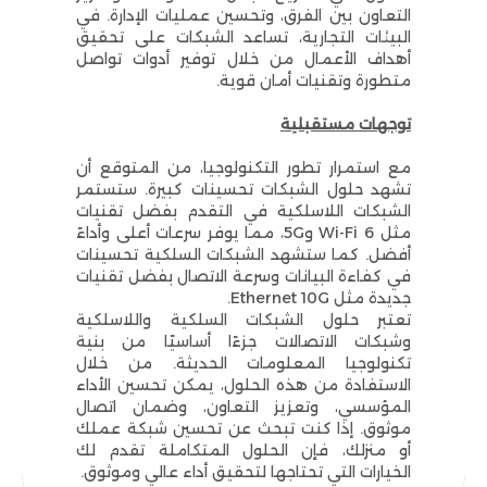
التعاون بين الفرق، وتحسين عمليات الإدارة. في
البيئات التجارية، تساعد الشبكات على تحقيق
أهداف الأعمال من خلال توفير أدوات تواصل
متطورة وتقنيات أمان قوية.
توجهات مستقبلية
مع استمرار تطور التكنولوجيا، من المتوقع أن
تشهد حلول الشبكات تحسينات كبيرة. ستستمر
الشبكات اللاسلكية في التقدم بفضل تقنيات
مثل Wi-Fi 6 و5G، مما يوفر سرعات أعلى وأداءً
أفضل. كما ستشهد الشبكات السلكية تحسينات
في كفاءة البيانات وسرعة الاتصال بفضل تقنيات
جديدة مثل Ethernet 10G.
تعتبر حلول الشبكات السلكية واللاسلكية
وشبكات الاتصالات جزءًا أساسيًا من بنية
تكنولوجيا المعلومات الحديثة. من خلال
الاستفادة من هذه الحلول، يمكن تحسين الأداء
المؤسسي، وتعزيز التعاون، وضمان اتصال
موثوق. إذا كنت تبحث عن تحسين شبكة عملك
أو منزلك، فإن الحلول المتكاملة تقدم لك
الخيارات التي تحتاجها لتحقيق أداء عالي وموثوق.