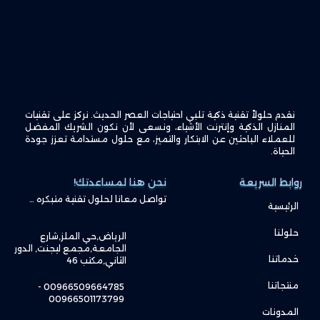
نقدم حلولاً تقنية ذكية تلبي احتياجات العصر الحديث. نركز على تقنيات
المنازل الذكية وإنترنت الأشياء، ونسعى لأن نكون الشريك المفضل
للعملاء الباحثين عن الابتكار والتميز، مع حلول مستدامة تعزز جودة
الحياة.
روابط السريعة
نحن هنا لمساعدتك!
تواصل معانا لحلول تقنية متبكره …
الرئيسية
حلولنا
الرياض,حي الملز,شارع
الجامعة,مجمع ليجنت, الدور
خدماتنا
الثاني,مكتب 46
منتجاتنا
00966509664785 -
00966501173799
المدونات