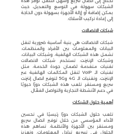
تحتاج إلى اتصال سريع وسهل التنقل. توفر هذه
الشبكات سهولة في التوسع والتعديل، حيث
يمكن إضافة أو إزالة الأجهزة بسهولة دون الحاجة
إلى إعادة تركيب الأسلاك.
شبكات الاتصالات
شبكات الاتصالات هي بنية أساسية ضرورية لنقل
البيانات والمعلومات بين الأفراد والمنظمات.
تشمل هذه الشبكات الهاتفية، وشبكات البيانات،
وشبكات الإنترنت. تستخدم شبكات الاتصالات
تقنيات متقدمة لضمان جودة الخدمة، مثل
تقنيات الـ VoIP لنقل المكالمات الهاتفية عبر
الإنترنت، وتقنيات الـ 4G و5G لتوفير اتصال إنترنت
سريع ومستقر. تلعب هذه الشبكات دورًا حيويًا
في دعم الأنشطة التجارية والتواصل الفعّال.
أهمية حلول الشبكات
تلعب حلول الشبكات دورًا رئيسيًا في تحسين
الأداء المؤسسي من خلال توفير اتصال سريع
ومستقر بين الأجهزة والأنظمة. تساهم هذه
الحلول في تسريع تبادل المعلومات، وتعزيز